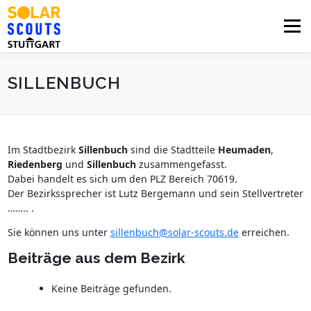
Zum
Inhalt
Menü
springen
SILLENBUCH
PHOTOVOLTAIK
UNTERSTÜTZUNG
AKTUELLES
BEZIRKSGRUPPEN
LOGIN
Im Stadtbezirk
Sillenbuch
sind die Stadtteile
Heumaden
,
Riedenberg
und
Sillenbuch
zusammengefasst.
Dabei handelt es sich um den PLZ Bereich 70619.
Der Bezirkssprecher ist Lutz Bergemann und sein Stellvertreter
…….. .
Sie können uns unter
sillenbuch@solar-scouts.de
erreichen.
Beiträge aus dem Bezirk
Keine Beiträge gefunden.