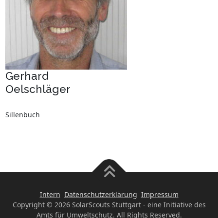
Gerhard
Oelschläger
Sillenbuch
Intern
Datenschutzerklärung
Impressum
Copyright © 2026 SolarScouts Stuttgart - eine Initiative des
Amts für Umweltschutz. All Rights Reserved.