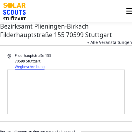
Zum
Inhalt
Me
springen
Bezirksamt Plieningen‐Birkach
Filderhauptstraße 155 70599 Stuttgart
PHOTOVOLTAIK
UNTERSTÜTZUNG
AKTUELLES
« Alle Veranstaltungen
Adresse
BEZIRKSGRUPPEN
Filderhauptstraße 155
LOGIN
70599 Stuttgart
,
Wegbeschreibung
Veranstaltungen an diesem veranstaltungsort