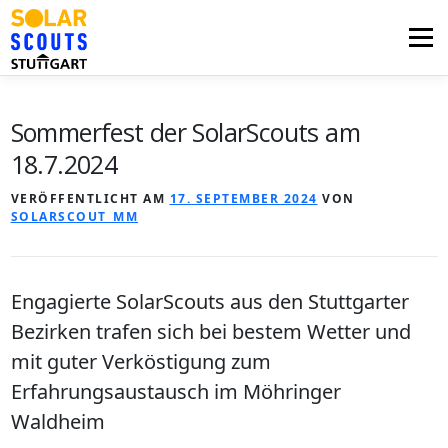
Zum
Inhalt
Menü
springen
PHOTOVOLTAIK
UNTERSTÜTZUNG
Sommerfest der SolarScouts am
18.7.2024
AKTUELLES
BEZIRKSGRUPPEN
LOGIN
VERÖFFENTLICHT AM
17. SEPTEMBER 2024
VON
SOLARSCOUT_MM
Engagierte SolarScouts aus den Stuttgarter
Bezirken trafen sich bei bestem Wetter und
mit guter Verköstigung zum
Erfahrungsaustausch im Möhringer
Waldheim