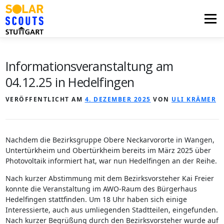
Zum
Inhalt
Menü
springen
PHOTOVOLTAIK
UNTERSTÜTZUNG
Informationsveranstaltung am
04.12.25 in Hedelfingen
AKTUELLES
BEZIRKSGRUPPEN
LOGIN
VERÖFFENTLICHT AM
4. DEZEMBER 2025
VON
ULI KRÄMER
Nachdem die Bezirksgruppe Obere Neckarvororte in Wangen,
Untertürkheim und Obertürkheim bereits im März 2025 über
Photovoltaik informiert hat, war nun Hedelfingen an der Reihe.
Nach kurzer Abstimmung mit dem Bezirksvorsteher Kai Freier
konnte die Veranstaltung im AWO-Raum des Bürgerhaus
Hedelfingen stattfinden. Um 18 Uhr haben sich einige
Interessierte, auch aus umliegenden Stadtteilen, eingefunden.
Nach kurzer Begrüßung durch den Bezirksvorsteher wurde auf