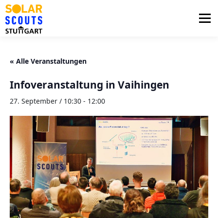
Zum
Inhalt
Menü
springen
PHOTOVOLTAIK
UNTERSTÜTZUNG
« Alle Veranstaltungen
Infoveranstaltung in Vaihingen
AKTUELLES
BEZIRKSGRUPPEN
LOGIN
27. September / 10:30
-
12:00