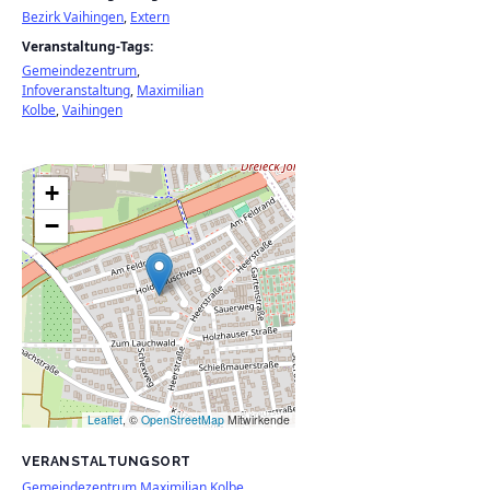
Bezirk Vaihingen
,
Extern
Veranstaltung-Tags:
Gemeindezentrum
,
Infoveranstaltung
,
Maximilian
Kolbe
,
Vaihingen
+
−
Leaflet
, ©
OpenStreetMap
Mitwirkende
VERANSTALTUNGSORT
Gemeindezentrum Maximilian Kolbe