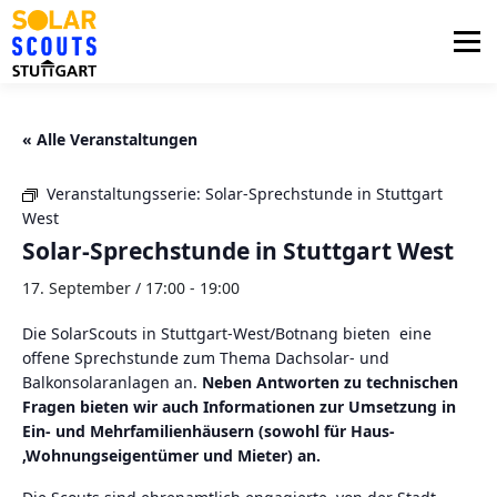
Zum
Inhalt
Menü
springen
PHOTOVOLTAIK
UNTERSTÜTZUNG
« Alle Veranstaltungen
Veranstaltungsserie:
Solar-Sprechstunde in Stuttgart
AKTUELLES
BEZIRKSGRUPPEN
LOGIN
West
Solar-Sprechstunde in Stuttgart West
17. September / 17:00
-
19:00
Die SolarScouts in Stuttgart-West/Botnang bieten eine
offene Sprechstunde zum Thema Dachsolar- und
Balkonsolaranlagen an.
Neben Antworten zu technischen
Fragen bieten wir auch Informationen zur Umsetzung in
Ein- und Mehrfamilienhäusern (sowohl für Haus-
,Wohnungseigentümer und Mieter) an.