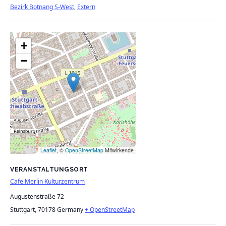
Bezirk Botnang S-West
,
Extern
+
−
Leaflet
, ©
OpenStreetMap
Mitwirkende
VERANSTALTUNGSORT
Cafe Merlin Kulturzentrum
Augustenstraße 72
Stuttgart
,
70178
Germany
+ OpenStreetMap