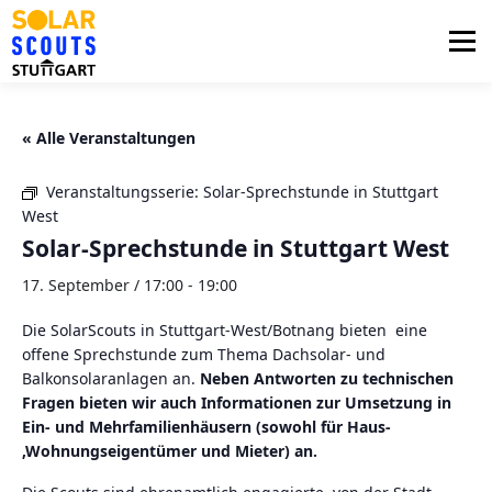
Zum
Inhalt
Menü
springen
PHOTOVOLTAIK
UNTERSTÜTZUNG
« Alle Veranstaltungen
Veranstaltungsserie:
Solar-Sprechstunde in Stuttgart
AKTUELLES
BEZIRKSGRUPPEN
LOGIN
West
Solar-Sprechstunde in Stuttgart West
17. September / 17:00
-
19:00
Die SolarScouts in Stuttgart-West/Botnang bieten eine
offene Sprechstunde zum Thema Dachsolar- und
Balkonsolaranlagen an.
Neben Antworten zu technischen
Fragen bieten wir auch Informationen zur Umsetzung in
Ein- und Mehrfamilienhäusern (sowohl für Haus-
,Wohnungseigentümer und Mieter) an.