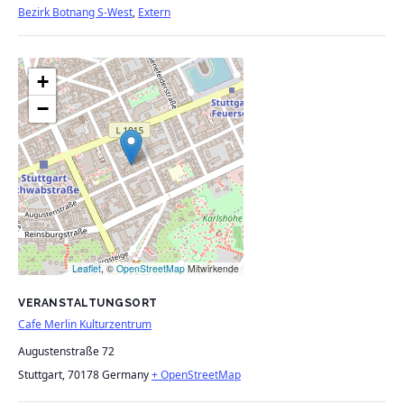
Bezirk Botnang S-West
,
Extern
+
−
Leaflet
, ©
OpenStreetMap
Mitwirkende
VERANSTALTUNGSORT
Cafe Merlin Kulturzentrum
Augustenstraße 72
Stuttgart
,
70178
Germany
+ OpenStreetMap