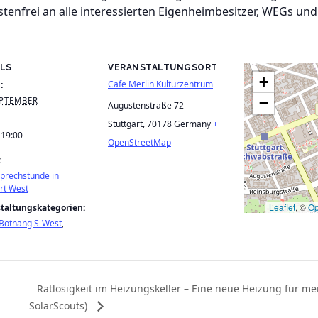
enfrei an alle interessierten Eigenheimbesitzer, WEGs und
ILS
VERANSTALTUNGSORT
+
Cafe Merlin Kulturzentrum
:
−
EPTEMBER
Augustenstraße 72
Stuttgart
,
70178
Germany
+
 19:00
OpenStreetMap
:
Sprechstunde in
rt West
Leaflet
, ©
Op
taltungskategorien:
 Botnang S-West
,
Ratlosigkeit im Heizungskeller – Eine neue Heizung für m
SolarScouts)