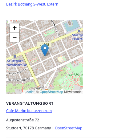
Bezirk Botnang S-West
,
Extern
+
−
Leaflet
, ©
OpenStreetMap
Mitwirkende
VERANSTALTUNGSORT
Cafe Merlin Kulturzentrum
Augustenstraße 72
Stuttgart
,
70178
Germany
+ OpenStreetMap