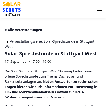
Zum
Inhalt
Menü
springen
PHOTOVOLTAIK
UNTERSTÜTZUNG
« Alle Veranstaltungen
Veranstaltungsserie:
Solar-Sprechstunde in Stuttgart
AKTUELLES
BEZIRKSGRUPPEN
LOGIN
West
Solar-Sprechstunde in Stuttgart West
17. September / 17:00
-
19:00
Die SolarScouts in Stuttgart-West/Botnang bieten eine
offene Sprechstunde zum Thema Dachsolar- und
Balkonsolaranlagen an.
Neben Antworten zu technischen
Fragen bieten wir auch Informationen zur Umsetzung in
Ein- und Mehrfamilienhäusern (sowohl für Haus-
,Wohnungseigentümer und Mieter) an.