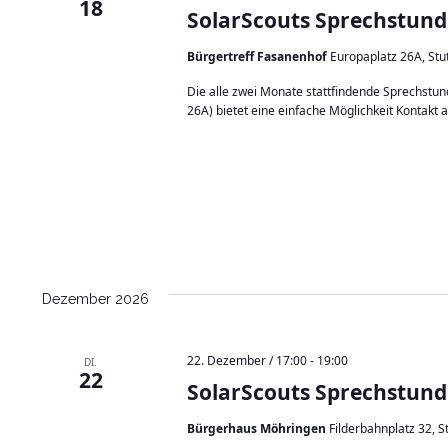
18
o
f
SolarScouts Sprechstund
l
a
Bürgertreff Fasanenhof
Europaplatz 26A, St
r
S
Die alle zwei Monate stattfindende Sprechstu
c
26A) bietet eine einfache Möglichkeit Kontakt 
o
u
t
s
S
p
r
e
c
h
Dezember 2026
s
t
u
22. Dezember / 17:00
-
19:00
DI.
n
22
SolarScouts Sprechstund
d
e
i
Bürgerhaus Möhringen
Filderbahnplatz 32, 
n