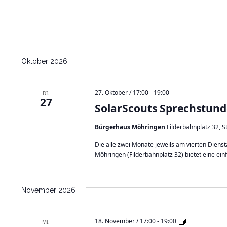
s
S
p
r
e
c
h
Oktober 2026
s
t
u
27. Oktober / 17:00
-
19:00
DI.
n
27
SolarScouts Sprechstund
d
e
i
Bürgerhaus Möhringen
Filderbahnplatz 32, 
n
F
Die alle zwei Monate jeweils am vierten Dien
a
Möhringen (Filderbahnplatz 32) bietet eine ein
s
a
n
November 2026
e
n
h
S
18. November / 17:00
-
19:00
o
MI.