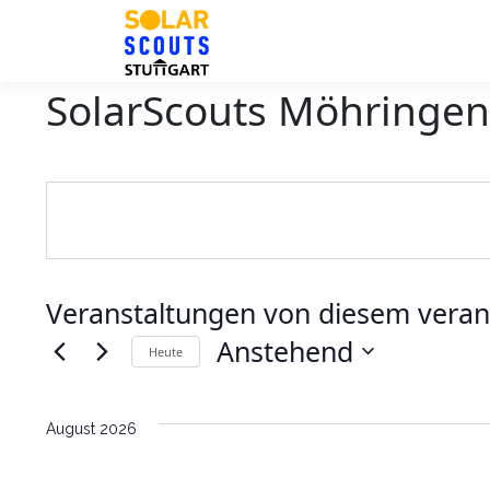
Zum
Inhalt
springen
SolarScouts Möhringen
Veranstaltungen von diesem veran
Anstehend
Heute
Datum
wählen.
August 2026