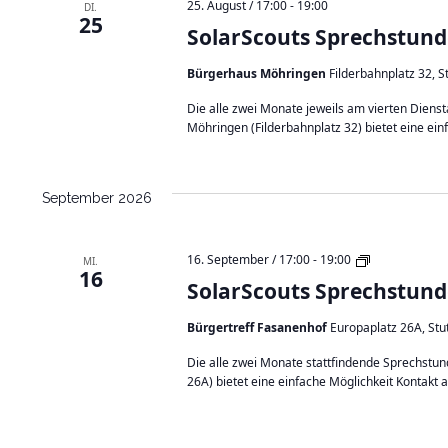
25. August / 17:00
-
19:00
DI.
25
SolarScouts Sprechstund
Bürgerhaus Möhringen
Filderbahnplatz 32, 
Die alle zwei Monate jeweils am vierten Dien
Möhringen (Filderbahnplatz 32) bietet eine ein
September 2026
S
16. September / 17:00
-
19:00
MI.
16
o
SolarScouts Sprechstund
l
a
Bürgertreff Fasanenhof
Europaplatz 26A, St
r
S
Die alle zwei Monate stattfindende Sprechstu
c
26A) bietet eine einfache Möglichkeit Kontakt 
o
u
t