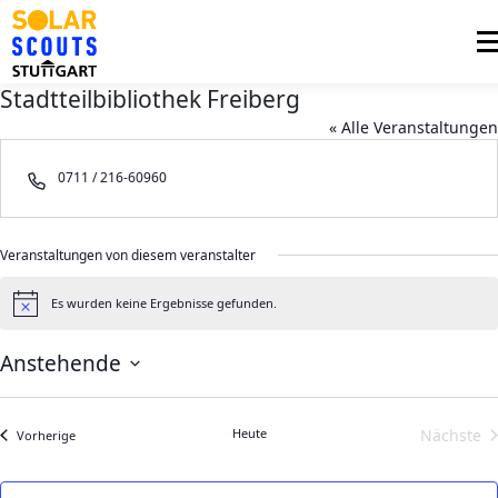
Zum
Inhalt
Me
springen
Stadtteilbibliothek Freiberg
PHOTOVOLTAIK
UNTERSTÜTZUNG
« Alle Veranstaltungen
AKTUELLES
Telefon
0711 / 216-60960
BEZIRKSGRUPPEN
LOGIN
Veranstaltungen von diesem veranstalter
Es wurden keine Ergebnisse gefunden.
Hinweis
Anstehende
Datum
wählen.
Heute
Nächste
Veranstaltungen
Vorherige
Veran