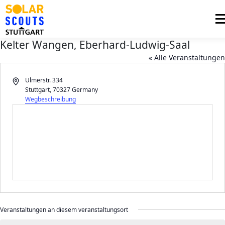
Zum
Inhalt
Me
springen
Kelter Wangen, Eberhard-Ludwig-Saal
PHOTOVOLTAIK
UNTERSTÜTZUNG
« Alle Veranstaltungen
AKTUELLES
Adresse
Ulmerstr. 334
Stuttgart
,
70327
Germany
BEZIRKSGRUPPEN
LOGIN
Wegbeschreibung
Veranstaltungen an diesem veranstaltungsort