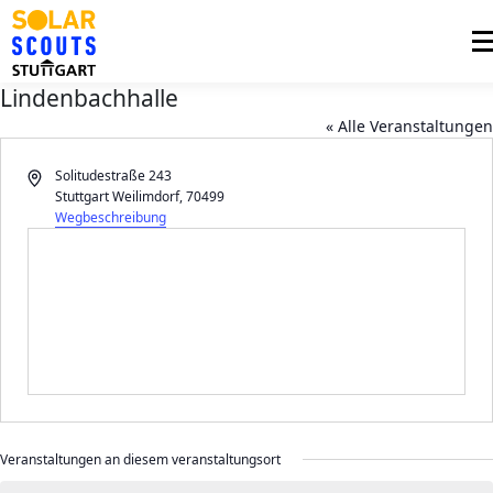
Zum
Inhalt
Me
springen
Lindenbachhalle
PHOTOVOLTAIK
UNTERSTÜTZUNG
« Alle Veranstaltungen
AKTUELLES
Adresse
Solitudestraße 243
Stuttgart Weilimdorf
,
70499
BEZIRKSGRUPPEN
LOGIN
Wegbeschreibung
Veranstaltungen an diesem veranstaltungsort