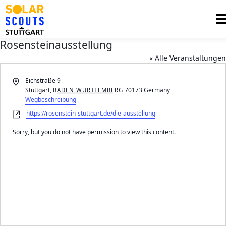
Zum
Inhalt
Me
springen
Rosensteinausstellung
PHOTOVOLTAIK
UNTERSTÜTZUNG
« Alle Veranstaltungen
AKTUELLES
Adresse
Eichstraße 9
Stuttgart
,
70173
Germany
BADEN WÜRTTEMBERG
BEZIRKSGRUPPEN
LOGIN
Wegbeschreibung
Webseite
https://rosenstein-stuttgart.de/die-ausstellung
Sorry, but you do not have permission to view this content.