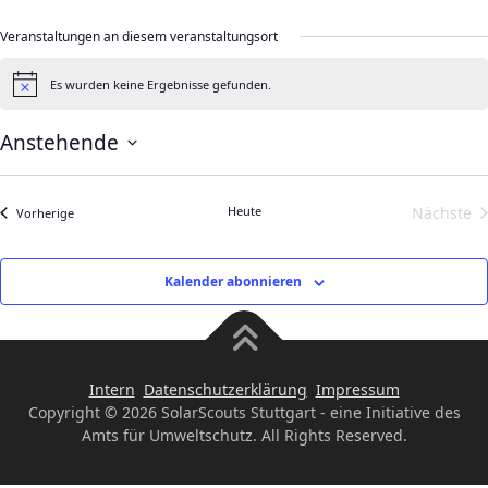
Veranstaltungen an diesem veranstaltungsort
Es wurden keine Ergebnisse gefunden.
Hinweis
Anstehende
Datum
wählen.
Heute
Nächste
Veranstaltungen
Vorherige
Veran
Kalender abonnieren
Intern
Datenschutzerklärung
Impressum
Copyright © 2026 SolarScouts Stuttgart - eine Initiative des
Amts für Umweltschutz. All Rights Reserved.