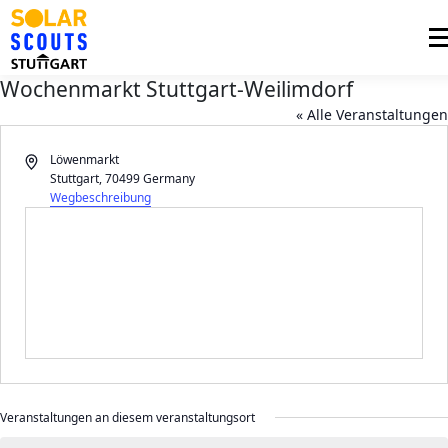
Zum
Inhalt
Me
springen
Wochenmarkt Stuttgart-Weilimdorf
PHOTOVOLTAIK
UNTERSTÜTZUNG
« Alle Veranstaltungen
AKTUELLES
Adresse
Löwenmarkt
Stuttgart
,
70499
Germany
BEZIRKSGRUPPEN
LOGIN
Wegbeschreibung
Veranstaltungen an diesem veranstaltungsort