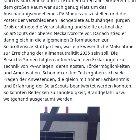
Marcus Marheineke und Uli Krämer hatten alles vorbereitet. In
dem großen Raum war auch genug Platz um das
Anschauungsmodel eines PV Moduls auszustellen und die
Poster der verschiedenen Fachgebiete aufzuhängen. Jürgen
Groß eröffnete die Veranstaltung und stellte erstmal die
SolarScouts der oberen Neckarvororte vor. Danach stieg er
dann gleich in die allgemeinen Informationen zur
Solaroffensive Stuttgart ein, was eine wesentliche Maßnahme
zur Erreichung der Klimaneutralität 2035 sein soll. Die
Besucher*innen folgten aufmerksam den Erklärungen zur
Technik von PV-Anlagen, deren Kosten, Fördermöglichkeiten
und Amortisation. Schon im ersten Teil ergaben sich viele
Fragen der Anwesenden, die gleich mit hoher Fachkenntnis
und Erfahrung der SolarScouts beantwortet werden konnten.
So konnten Bedenken zu Langlebigkeit, Brandgefahr usw.
weitgehend ausgeräumt werden.