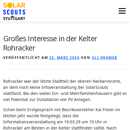
Zum
Inhalt
Menü
springen
PHOTOVOLTAIK
UNTERSTÜTZUNG
Großes Interesse in der Kelter
Rohracker
AKTUELLES
BEZIRKSGRUPPEN
LOGIN
VERÖFFENTLICHT AM
22. MÄRZ 2026
VON
ULI KRÄMER
Rohracker war der letzte Stadtteil der oberen Neckarvororte,
an dem noch keine Infoveranstaltung der SolarScouts
stattfand. Bei den vielen Ein- und Mehrfamilienhäusern gibt es
viel Potential zur Installation von PV Anlagen.
Schon beim Erstgespräch mit Bezirksvorsteher Kai Freier im
letzten Jahr wurde festgelegt, dass die
Informationsveranstaltung am 19.03.29 um 19 Uhr in
Rohracker am Besten in der Kelter stattfinden sollte. Nach