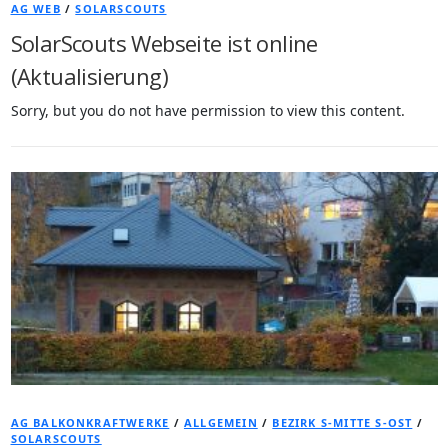
AG WEB
/
SOLARSCOUTS
SolarScouts Webseite ist online
(Aktualisierung)
Sorry, but you do not have permission to view this content.
AG BALKONKRAFTWERKE
/
ALLGEMEIN
/
BEZIRK S-MITTE S-OST
/
SOLARSCOUTS