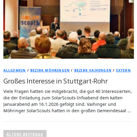
ALLGEMEIN
/
BEZIRK MÖHRINGEN
/
BEZIRK VAIHINGEN
/
EXTERN
Großes Interesse in Stuttgart-Rohr
Viele Fragen hatten sie mitgebracht, die gut 40 Interessierten,
die der Einladung zum SolarScouts-Infoabend dem kalten
Januarabend am 16.1.2026 gefolgt sind. Vaihinger und
Möhringer SolarScouts hatten in den großen Gemeindesaal …
B
e
ÄLTERE BEITRÄGE