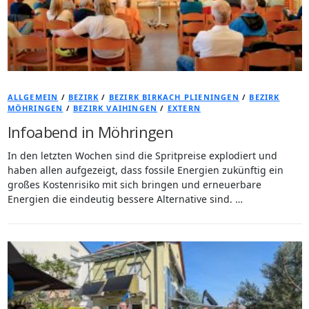
ALLGEMEIN
/
BEZIRK
/
BEZIRK BIRKACH PLIENINGEN
/
BEZIRK
MÖHRINGEN
/
BEZIRK VAIHINGEN
/
EXTERN
Infoabend in Möhringen
In den letzten Wochen sind die Spritpreise explodiert und
haben allen aufgezeigt, dass fossile Energien zukünftig ein
großes Kostenrisiko mit sich bringen und erneuerbare
Energien die eindeutig bessere Alternative sind. …