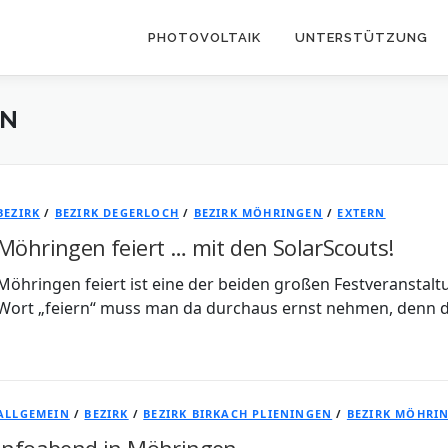
PHOTOVOLTAIK
UNTERSTÜTZUNG
EN
BEZIRK
/
BEZIRK DEGERLOCH
/
BEZIRK MÖHRINGEN
/
EXTERN
Möhringen feiert … mit den SolarScouts!
Möhringen feiert ist eine der beiden großen Festveranstal
Wort „feiern“ muss man da durchaus ernst nehmen, denn d
ALLGEMEIN
/
BEZIRK
/
BEZIRK BIRKACH PLIENINGEN
/
BEZIRK MÖHRI