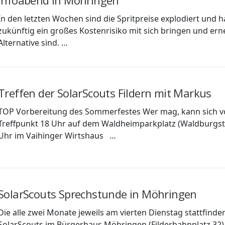
Infoabend in Möhringen
In den letzten Wochen sind die Spritpreise explodiert und h
zukünftig ein großes Kostenrisiko mit sich bringen und er
Alternative sind. …
Treffen der SolarScouts Fildern mit Markus
TOP Vorbereitung des Sommerfestes Wer mag, kann sich 
Treffpunkt 18 Uhr auf dem Waldheimparkplatz (Waldburgstr
Uhr im Vaihinger Wirtshaus …
SolarScouts Sprechstunde in Möhringen
Die alle zwei Monate jeweils am vierten Dienstag stattfin
SolarScouts im Bürgerhaus Möhringen (Filderbahnplatz 32) 