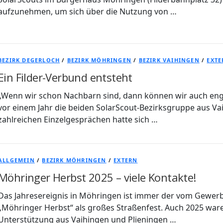
aufzunehmen, um sich über die Nutzung von …
BEZIRK DEGERLOCH
/
BEZIRK MÖHRINGEN
/
BEZIRK VAIHINGEN
/
EXTE
Ein Filder-Verbund entsteht
„Wenn wir schon Nachbarn sind, dann können wir auch eng
vor einem Jahr die beiden SolarScout-Bezirksgruppe aus V
zahlreichen Einzelgesprächen hatte sich …
ALLGEMEIN
/
BEZIRK MÖHRINGEN
/
EXTERN
Möhringer Herbst 2025 – viele Kontakte!
Das Jahresereignis in Möhringen ist immer der vom Gewerb
„Möhringer Herbst“ als großes Straßenfest. Auch 2025 ware
Unterstützung aus Vaihingen und Plieningen …