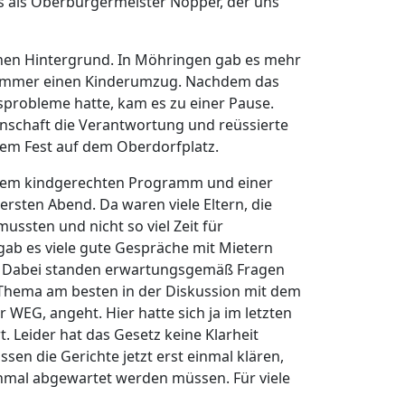
s als Oberbürgermeister Nopper, der uns
schen Hintergrund. In Möhringen gab es mehr
 Sommer einen Kinderumzug. Nachdem das
robleme hatte, kam es zu einer Pause.
schaft die Verantwortung und reüssierte
em Fest auf dem Oberdorfplatz.
einem kindgerechten Programm und einer
rsten Abend. Da waren viele Eltern, die
ssten und nicht so viel Zeit für
gab es viele gute Gespräche mit Mietern
 Dabei standen erwartungsgemäß Fragen
Thema am besten in der Diskussion mit dem
 WEG, angeht. Hier hatte sich ja im letzten
t. Leider hat das Gesetz keine Klarheit
en die Gerichte jetzt erst einmal klären,
einmal abgewartet werden müssen. Für viele