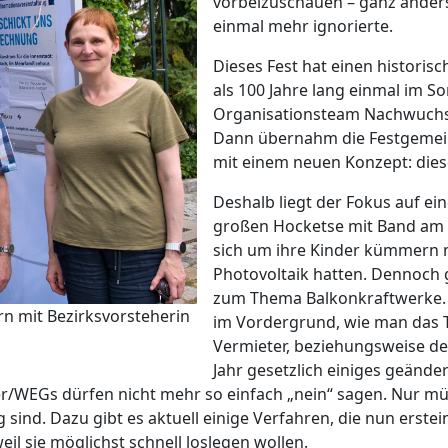
vorbeizuschauen – ganz ander
einmal mehr ignorierte.
Dieses Fest hat einen histori
als 100 Jahre lang einmal im
Organisationsteam Nachwuchsp
Dann übernahm die Festgemein
mit einem neuen Konzept: dies
Deshalb liegt der Fokus auf 
großen Hocketse mit Band am e
sich um ihre Kinder kümmern mu
Photovoltaik hatten. Dennoch 
zum Thema Balkonkraftwerke.
n mit Bezirksvorsteherin
im Vordergrund, wie man das 
Vermieter, beziehungsweise der
Jahr gesetzlich einiges geänder
r/WEGs dürfen nicht mehr so einfach „nein“ sagen. Nur müss
 sind. Dazu gibt es aktuell einige Verfahren, die nun erst
il sie möglichst schnell loslegen wollen.